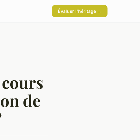
Évaluer l'héritage →
 cours
ion de
?