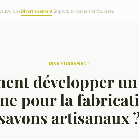
ctu
Culture
Divertissement
Emploi
Environnement
Société
DIVERTISSEMENT
nt développer un
gne pour la fabricat
savons artisanaux 