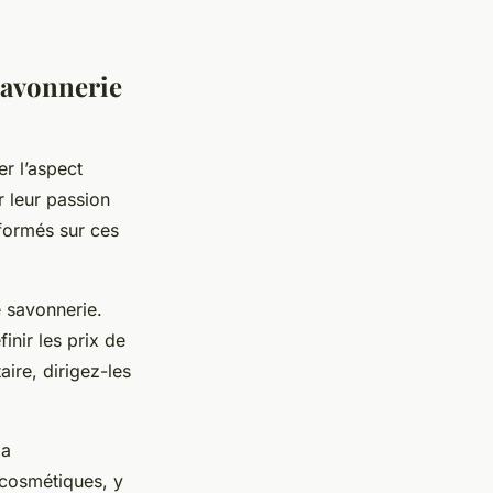
 savonnerie
er l’aspect
r leur passion
nformés sur ces
e savonnerie.
inir les prix de
aire, dirigez-les
la
 cosmétiques, y