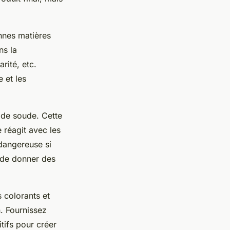
onnes matières
ns la
arité, etc.
 et les
 de soude. Cette
 réagit avec les
 dangereuse si
e de donner des
s colorants et
n. Fournissez
itifs pour créer