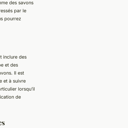
omme des savons
ressés par le
ous pourrez
t inclure des
pe et des
vons. Il est
 et à suivre
ticulier lorsqu’il
ication de
es