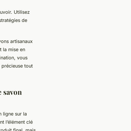
uvoir. Utilisez
stratégies de
ons artisanaux
t la mise en
ination, vous
 précieuse tout
e savon
 ligne sur la
t l’élément clé
oduit final, mais