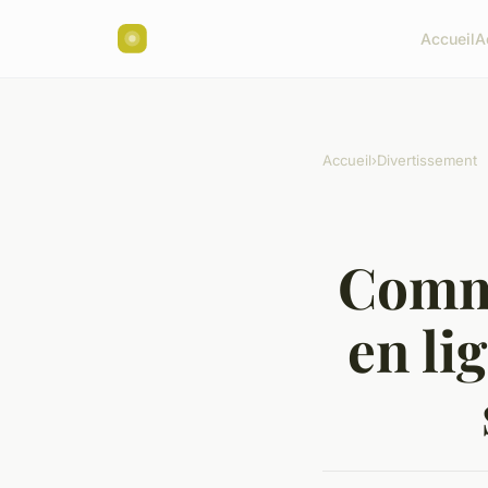
Accueil
A
Accueil
›
Divertissement
Comme
en li