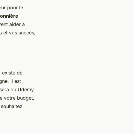
ur pour le
onnière
ent aider à
rs et vos succès,
l existe de
ne. Il est
rsera ou Udemy,
e votre budget,
 souhaitez