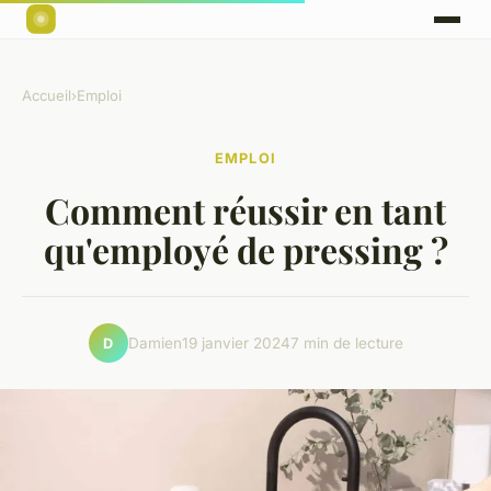
Accueil
›
Emploi
EMPLOI
Comment réussir en tant
qu'employé de pressing ?
Damien
19 janvier 2024
7 min de lecture
D