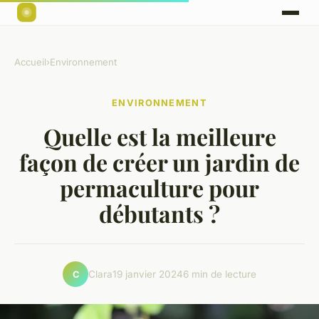
Accueil
›
Environnement
ENVIRONNEMENT
Quelle est la meilleure
façon de créer un jardin de
permaculture pour
débutants ?
Clara
19 janvier 2024
6 min de lecture
C