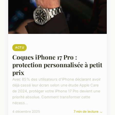
ACTU
Coques iPhone 17 Pro :
protection personnalisée à petit
prix
Avec 85% des utilisateurs d'iPhone déclarant avoir
déjà cassé leur écran selon une étude Apple Care
de 2024, protéger votre iPhone 17 Pro devient une
priorité absolue. Comment transformer cette
nécess...
4 décembre 2025
7 min de lecture →