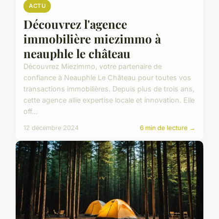
ACTU
Découvrez l'agence
immobilière miezimmo à
neauphle le château
Découvrez Miezimmo, votre partenaire de
confiance à Neauphle Le Château pour toutes vos
transactions immobilières. Depuis plus de trois ans,
cette agence allie expertise locale et innovation. Elle
off...
12 décembre 2024
6 min de lecture →