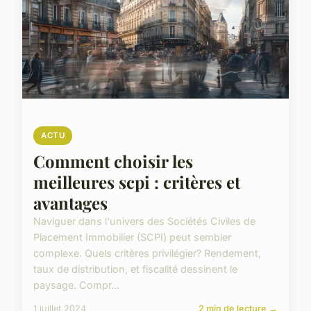
ACTU
Comment choisir les
meilleures scpi : critères et
avantages
Naviguer dans l'univers des Sociétés Civiles de
Placement Immobilier (SCPI) peut sembler
complexe. Quels critères privilégier? Rendement,
taux de distribution, et fiscalité dessinent le
paysage. Compr...
1 juillet 2024
2 min de lecture →