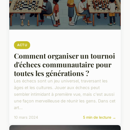
ACTU
Comment organiser un tournoi
d'échecs communautaire pour
toutes les générations ?
Les échecs sont un jeu universel, traversant les
âges et les cultures. Jouer aux échecs peut
sembler intimidant à première vue, mais c'est aussi
une façon merveilleuse de réunir les gens. Dans cet
art...
10 mars 2024
5 min de lecture →