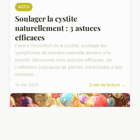
ACTU
Soulager la cystite
naturellement : 3 astuces
efficaces
Face à l'inconfort de la cystite, soulager les
symptômes de manière naturelle devient une
priorité. Découvrez trois astuces efficaces, de
l'utilisation judicieuse de plantes médicinales à des
remèdes ...
15 mai 2024
2 min de lecture →