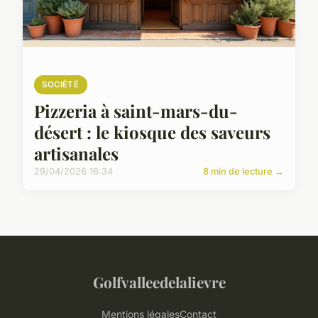
SOCIÉTÉ
Pizzeria à saint-mars-du-
désert : le kiosque des saveurs
artisanales
29/04/2026 16:34
8 min de lecture →
Golfvalleedelalievre
Mentions légales
Contact