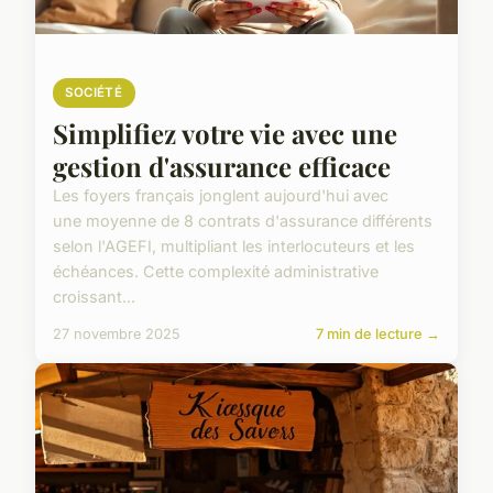
SOCIÉTÉ
Simplifiez votre vie avec une
gestion d'assurance efficace
Les foyers français jonglent aujourd'hui avec
une moyenne de 8 contrats d'assurance différents
selon l'AGEFI, multipliant les interlocuteurs et les
échéances. Cette complexité administrative
croissant...
27 novembre 2025
7 min de lecture →