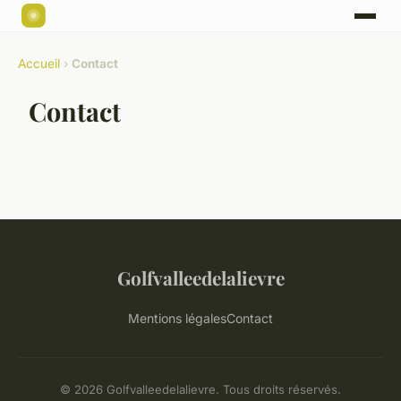
Accueil
›
Contact
Contact
Golfvalleedelalievre
Mentions légales
Contact
© 2026 Golfvalleedelalievre. Tous droits réservés.