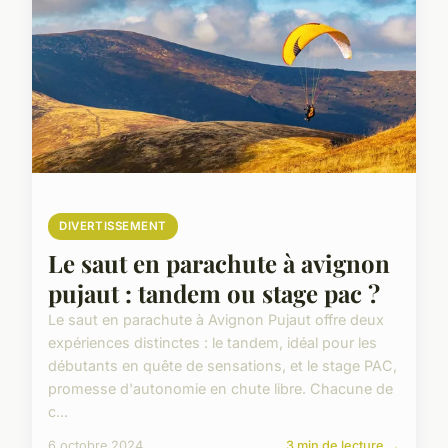
DIVERTISSEMENT
Le saut en parachute à avignon
pujaut : tandem ou stage pac ?
Le saut en parachute à Avignon Pujaut offre deux
expériences distinctes : le tandem, idéal pour les
débutants en quête de sensations, et le stage PAC,
promesse d'autonomie en chute libre. Chacune de
c...
6 octobre 2024
3 min de lecture →