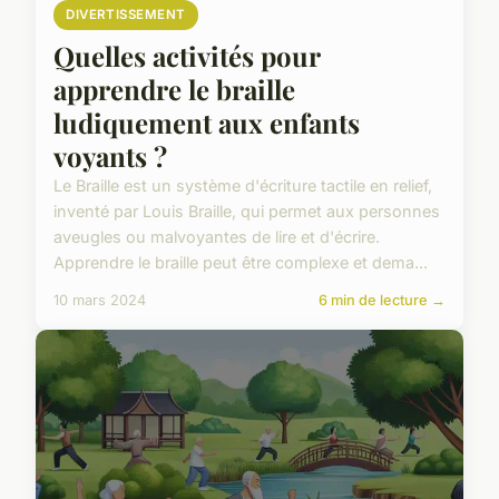
DIVERTISSEMENT
Quelles activités pour
apprendre le braille
ludiquement aux enfants
voyants ?
Le Braille est un système d'écriture tactile en relief,
inventé par Louis Braille, qui permet aux personnes
aveugles ou malvoyantes de lire et d'écrire.
Apprendre le braille peut être complexe et dema...
10 mars 2024
6 min de lecture →