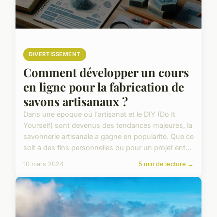
DIVERTISSEMENT
Comment développer un cours
en ligne pour la fabrication de
savons artisanaux ?
Dans une époque où l'artisanat et le DIY (Do It
Yourself) sont devenus des tendances majeures, la
savonnerie artisanale a gagné en popularité. Que ce
soit à des fins personnelles ou pour un projet ent...
10 mars 2024
5 min de lecture →