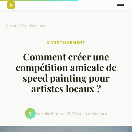
Accueil
›
Divertissement
DIVERTISSEMENT
Comment créer une
compétition amicale de
speed painting pour
artistes locaux ?
Valentin
10 mars 2024
5 min de lecture
V