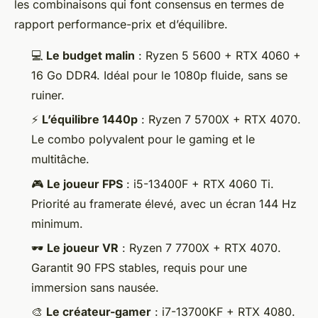
les combinaisons qui font consensus en termes de
rapport performance-prix et d’équilibre.
💻
Le budget malin
: Ryzen 5 5600 + RTX 4060 +
16 Go DDR4. Idéal pour le 1080p fluide, sans se
ruiner.
⚡
L’équilibre 1440p
: Ryzen 7 5700X + RTX 4070.
Le combo polyvalent pour le gaming et le
multitâche.
🎮
Le joueur FPS
: i5-13400F + RTX 4060 Ti.
Priorité au framerate élevé, avec un écran 144 Hz
minimum.
🕶️
Le joueur VR
: Ryzen 7 7700X + RTX 4070.
Garantit 90 FPS stables, requis pour une
immersion sans nausée.
🎨
Le créateur-gamer
: i7-13700KF + RTX 4080.