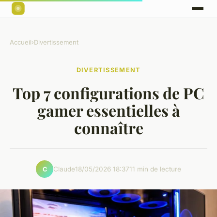
Accueil
›
Divertissement
DIVERTISSEMENT
Top 7 configurations de PC
gamer essentielles à
connaître
Claude
18/05/2026 18:37
11 min de lecture
C