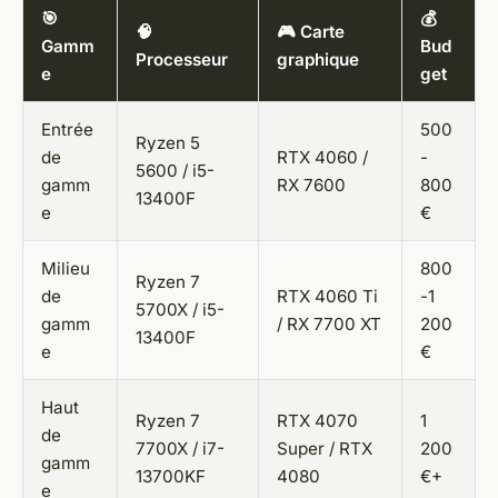
🎯
💰
🧠
🎮 Carte
Gamm
Bud
Processeur
graphique
e
get
Entrée
500
Ryzen 5
de
RTX 4060 /
-
5600 / i5-
gamm
RX 7600
800
13400F
e
€
Milieu
800
Ryzen 7
de
RTX 4060 Ti
-1
5700X / i5-
gamm
/ RX 7700 XT
200
13400F
e
€
Haut
Ryzen 7
RTX 4070
1
de
7700X / i7-
Super / RTX
200
gamm
13700KF
4080
€+
e