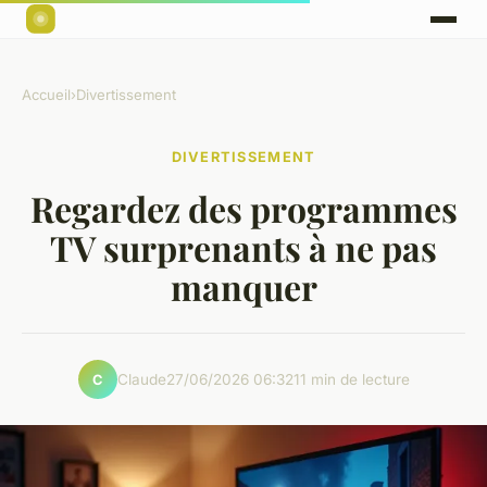
Accueil
›
Divertissement
DIVERTISSEMENT
Regardez des programmes
TV surprenants à ne pas
manquer
Claude
27/06/2026 06:32
11 min de lecture
C